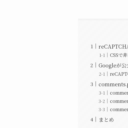
reCAPT
CSSで
Google
reCA
comments.
comme
comme
comme
まとめ